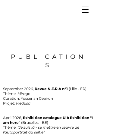
PUBLICATION
S
September 2026,
Revue N.E.R.A n°1
(Lille - FR)
Théme:
Mirage
Curation: Yosserian Geairon
​Projet:
Medusa
April 2026,
Exhibition catalogue Ulb Exhibition "I
am here"
(Bruxelles - BE)
Théme:
"Je suis là - se mettre en œuvre de
l'autoportrait au selfie"